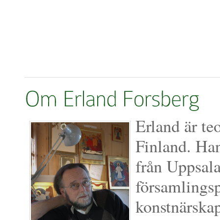
Erland är teo
Finland. Han
från Uppsala
församlingspr
konstnärskap