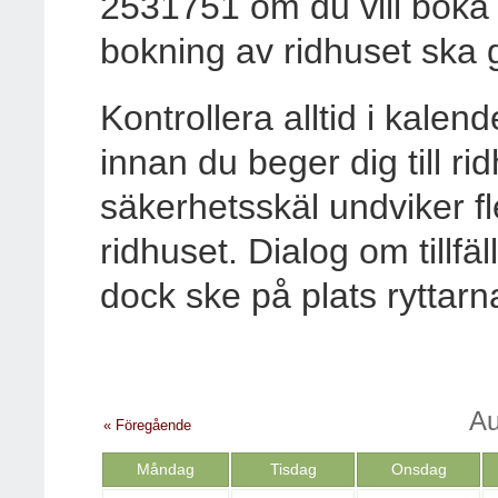
2531751 om du vill boka 
bokning av ridhuset ska 
Kontrollera alltid i kalend
innan du beger dig till ri
säkerhetsskäl undviker fle
ridhuset. Dialog om tillfä
dock ske på plats ryttarn
Au
« Föregående
Måndag
Tisdag
Onsdag